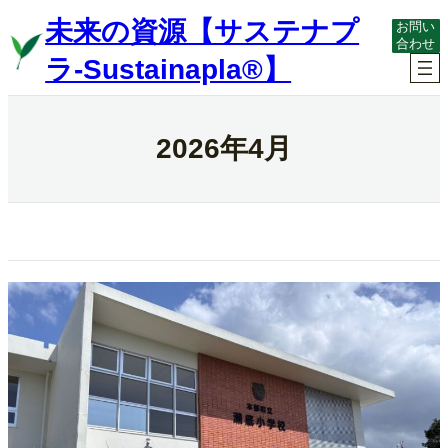
内
未来の資源【サステナプ
お問い
容
合わせ
を
ラ-Sustainapla®】
ス
キ
ッ
プ
2026年4月