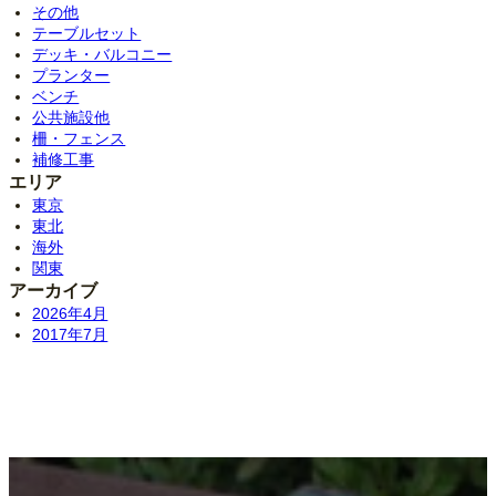
その他
テーブルセット
デッキ・バルコニー
プランター
ベンチ
公共施設他
柵・フェンス
補修工事
エリア
東京
東北
海外
関東
アーカイブ
2026年4月
2017年7月